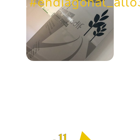
#endiagonal_allo
Logo allotres