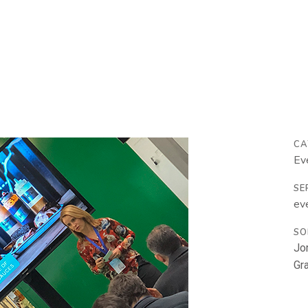
Imagen
Marketing Digital
Arte
Gastroa
CA
Ev
SE
ev
SO
Jo
Gr